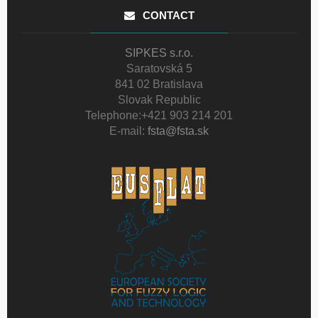
CONTACT
SIPKES s.r.o.
Saratovská 5
841 02 Bratislava
Slovak Republic
Telephone:
+421 903 214 201
E-mail:
fsta@fsta.sk